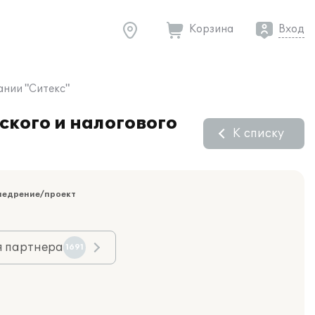
Корзина
Вход
ании "Ситекс"
ского и налогового
К списку
недрение/проект
я партнера
1691