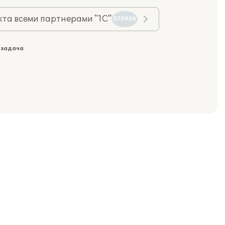
та всеми партнерами "1С"
575930
 задача