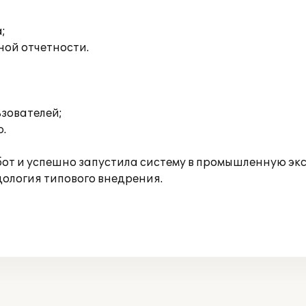
;
ой отчетности.
ьзователей;
.
бот и успешно запустила систему в промышленную эк
ология типового внедрения.