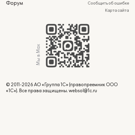
Форум
Сообщить об ошибке
Карта сайта
Мы в Max
© 2011-2026 АО «Группа 1С» (правопреемник ООО
«1С»). Все права защищены.
websol@1c.ru