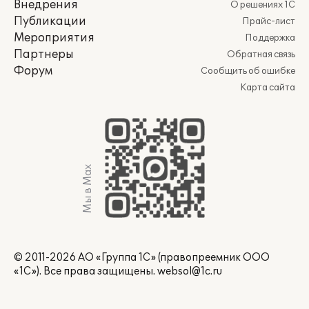
Внедрения
О решениях 1С
Публикации
Прайс-лист
Мероприятия
Поддержка
Партнеры
Обратная связь
Форум
Сообщить об ошибке
Карта сайта
Мы в Max
© 2011-2026 АО «Группа 1С» (правопреемник ООО
«1С»). Все права защищены.
websol@1c.ru