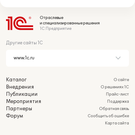
Отраслевые
и специализированные решения
1С:Предприятие
Другие сайты 1С
Каталог
О сайте
Внедрения
О решениях 1С
Публикации
Прайс-лист
Мероприятия
Поддержка
Партнеры
Обратная связь
Форум
Сообщить об ошибке
Карта сайта