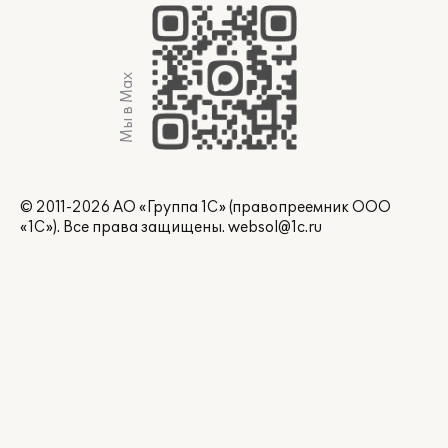
Мы в Max
© 2011-2026 АО «Группа 1С» (правопреемник ООО
«1С»). Все права защищены.
websol@1c.ru