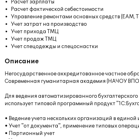
Расчет зарплаты
Расчет фактической себестоимости
Управление ремонтами основных средств (EAM, 
Учет затрат на производство
Учет прихода ТМЦ
Учет продаж ТМЦ
Учет спецодежды и спецоснастки
Описание
Негосударственное аккредитованное частное обр
Современная гуманитарная академия (НАЧОУ ВПО 
Для ведения автоматизированного бухгалтерского
использует типовой программный продукт "1С:Бухг
• Ведение учета нескольких организаций в едино
• Учет "от документа", применение типовых операц
• Партионный учет