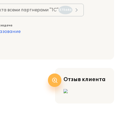
та всеми партнерами "1С"
575686
 задача
азование
Отзыв клиента