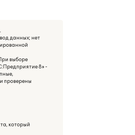
.
вод данных; нет
нтированной
 При выборе
:Предприятие 8» -
пные,
 и проверены
та, который