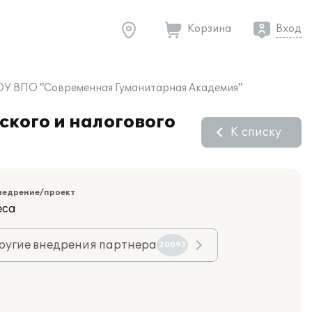
Корзина
Вход
АЧОУ ВПО "Современная Гуманитарная Академия"
ского и налогового
К списку
недрение/проект
еса
ругие внедрения партнера
20093