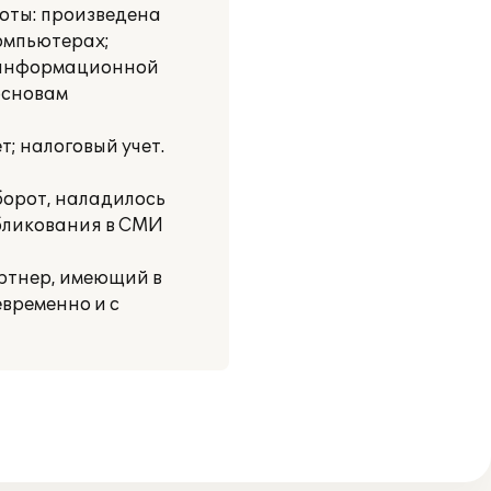
оты: произведена
компьютерах;
к информационной
основам
; налоговый учет.
борот, наладилось
убликования в СМИ
ртнер, имеющий в
временно и с