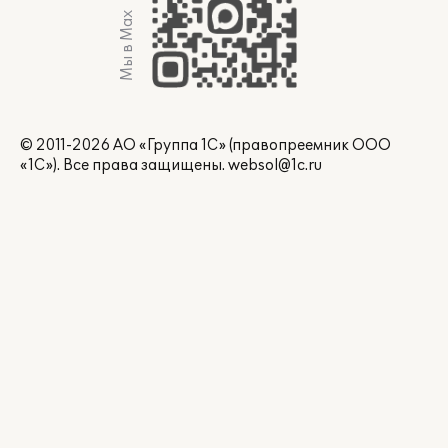
Мы в Max
© 2011-2026 АО «Группа 1С» (правопреемник ООО
«1С»). Все права защищены.
websol@1c.ru