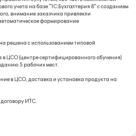
ого учета на базе "1C:Бухгалтерия 8" с созданием
того, внимание заказчика привлекли
и автоматическое формирование
ача решена с использованием типовой
а в ЦСО (центре сертифицированного обучения)
зданию 5 рабочих мест.
ие в ЦСО, доставка и установка продукта на
договору ИТС.