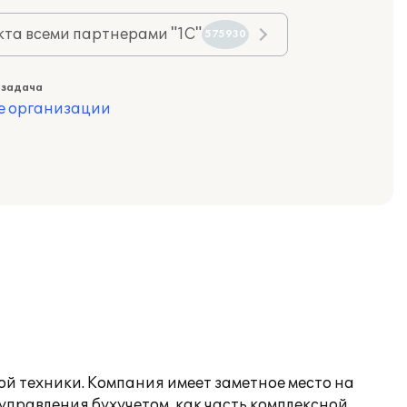
та всеми партнерами "1С"
575930
 задача
е организации
й техники. Компания имеет заметное место на
управления бухучетом, как часть комплексной