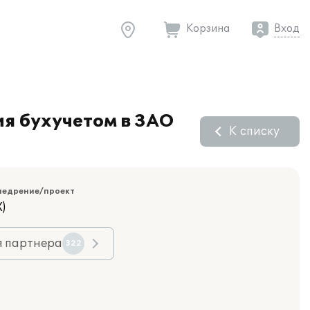
Корзина
Вход
я бухучетом в ЗАО
К списку
недрение/проект
)
я партнера
322