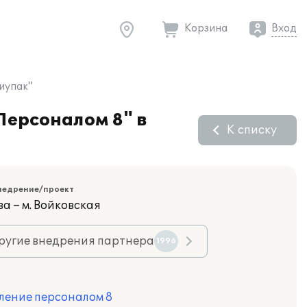
Корзина
Вход
иупак"
Персоналом 8" в
К списку
недрение/проект
а – м. Войковская
ругие внедрения партнера
1996
ление персоналом 8