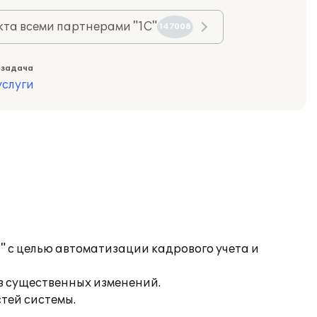
та всеми партнерами "1С"
147008
 задача
слуги
 с целью автоматизации кадрового учета и
з существенных изменений.
тей системы.