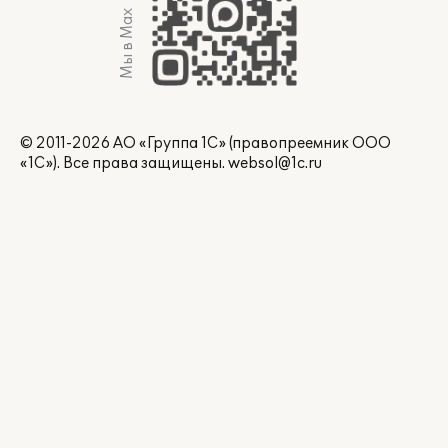
Мы в Max
© 2011-2026 АО «Группа 1С» (правопреемник ООО
«1С»). Все права защищены.
websol@1c.ru