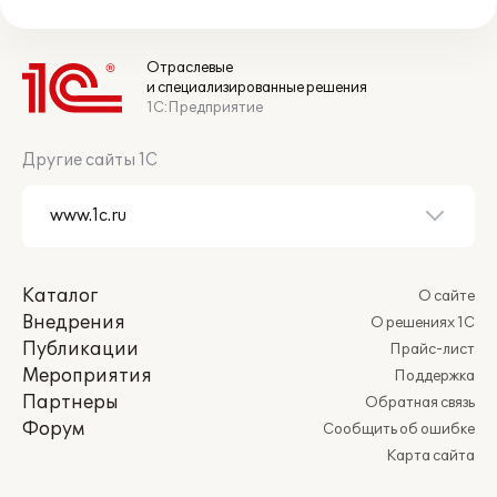
Отраслевые
и специализированные решения
1С:Предприятие
Другие сайты 1С
Каталог
О сайте
Внедрения
О решениях 1С
Публикации
Прайс-лист
Мероприятия
Поддержка
Партнеры
Обратная связь
Форум
Сообщить об ошибке
Карта сайта