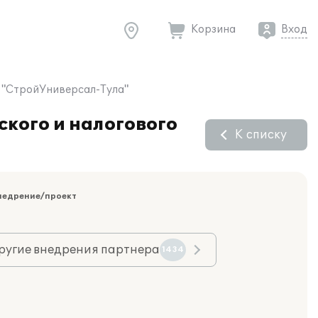
Корзина
Вход
О "СтройУниверсал-Тула"
ского и налогового
К списку
недрение/проект
ругие внедрения партнера
1434