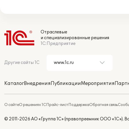
Отраслевые
и специализированные решения
1С:Предприятие
Другие сайты 1С
Каталог
Внедрения
Публикации
Мероприятия
Парт
О сайте
О решениях 1С
Прайс-лист
Поддержка
Обратная связь
Сообщ
© 2011-2026 АО «Группа 1С» (правопреемник ООО «1С»). 