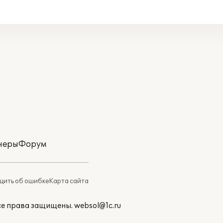
неры
Форум
ить об ошибке
Карта сайта
Все права защищены.
websol@1c.ru