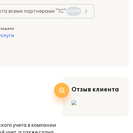
та всеми партнерами "1С"
575993
 задача
слуги
Отзыв клиента
кого учета в компании
й учет, а также сдача