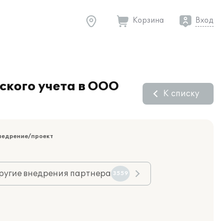
Корзина
Вход
ского учета в ООО
К списку
недрение/проект
ругие внедрения партнера
3559