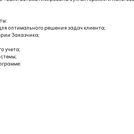
ты:
для оптимального решения задач клиента;
ории Заказчика;
о учета;
истемы;
ограмме: