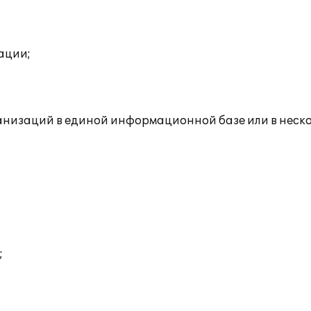
ации;
ганизаций в единой информационной базе или в нес
;