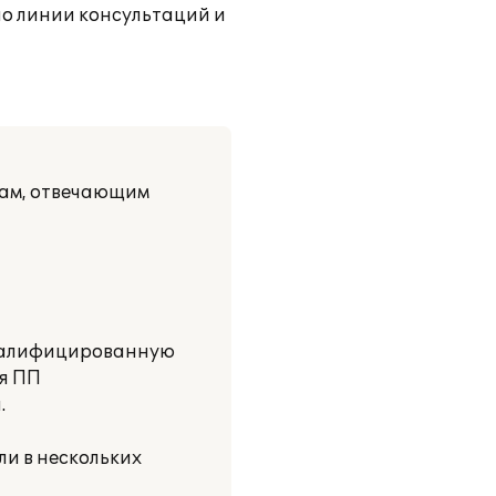
о линии консультаций и
мам, отвечающим
квалифицированную
ия ПП
.
и в нескольких