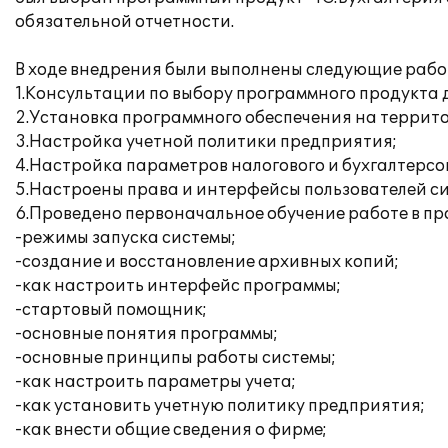
обязательной отчетности.
В ходе внедрения были выполнены следующие рабо
1.Консультации по выбору программного продукта 
2.Установка программного обеспечения на террит
3.Настройка учетной политики предприятия;
4.Настройка параметров налогового и бухгалтерсог
5.Настроены права и интерфейсы пользователей с
6.Проведено первоначальное обучение работе в пр
-режимы запуска системы;
-создание и восстановление архивных копий;
-как настроить интерфейс программы;
-стартовый помощник;
-основные понятия программы;
-основные принципы работы системы;
-как настроить параметры учета;
-как установить учетную политику предприятия;
-как внести общие сведения о фирме;