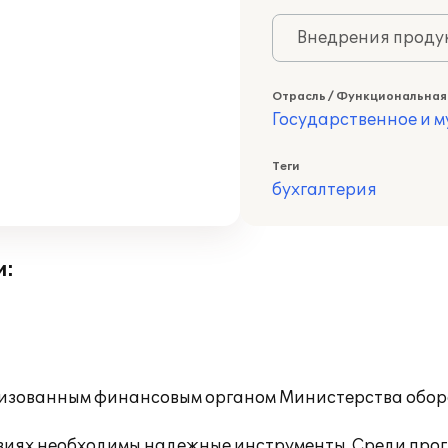
Внедрения продук
Отрасль / Функциональная
Государственное и 
Теги
бухгалтерия
и:
изованным финансовым органом Министерства оборо
овиях необходимы надежные инструменты. Среди про