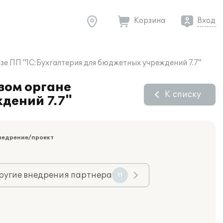
Корзина
Вход
е ПП "1С:Бухгалтерия для бюджетных учреждений 7.7"
вом органе
К списку
дений 7.7"
недрение/проект
ругие внедрения партнера
11