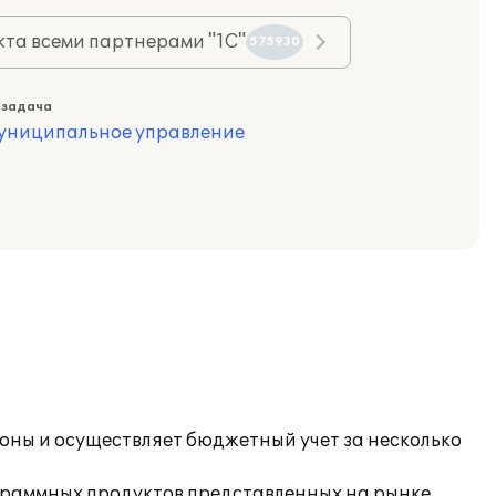
та всеми партнерами "1С"
575930
 задача
муниципальное управление
ны и осуществляет бюджетный учет за несколько
граммных продуктов представленных на рынке,