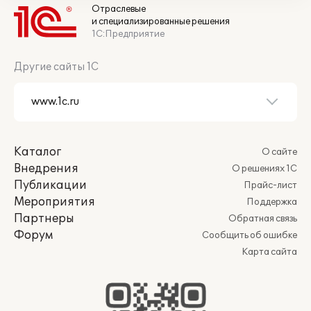
Отраслевые
и специализированные решения
1С:Предприятие
Другие сайты 1С
Каталог
О сайте
Внедрения
О решениях 1С
Публикации
Прайс-лист
Мероприятия
Поддержка
Партнеры
Обратная связь
Форум
Сообщить об ошибке
Карта сайта