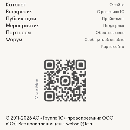
Каталог
О сайте
Внедрения
О решениях 1С
Публикации
Прайс-лист
Мероприятия
Поддержка
Партнеры
Обратная связь
Форум
Сообщить об ошибке
Карта сайта
Мы в Max
© 2011-2026 АО «Группа 1С» (правопреемник ООО
«1С»). Все права защищены.
websol@1c.ru