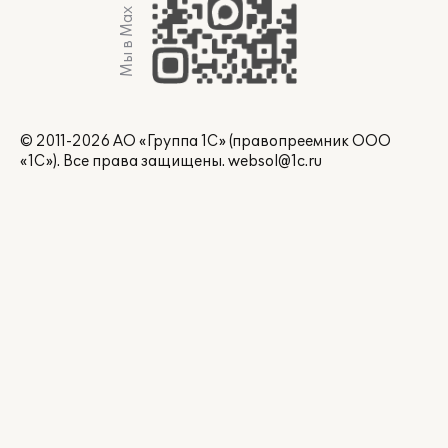
Мы в Max
© 2011-2026 АО «Группа 1С» (правопреемник ООО
«1С»). Все права защищены.
websol@1c.ru