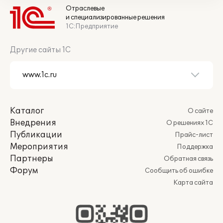
Отраслевые
и специализированные решения
1С:Предприятие
Другие сайты 1С
Каталог
О сайте
Внедрения
О решениях 1С
Публикации
Прайс-лист
Мероприятия
Поддержка
Партнеры
Обратная связь
Форум
Сообщить об ошибке
Карта сайта