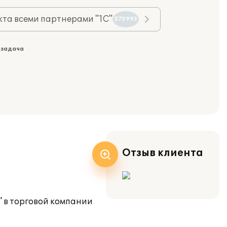
та всеми партнерами "1С"
575993
 задача
Отзыв клиента
" в торговой компании