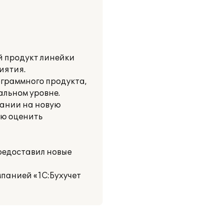
й продукт линейки
иятия.
ограммного продукта,
альном уровне.
пании на новую
ую оценить
предоставил новые
панией «1С:Бухучет