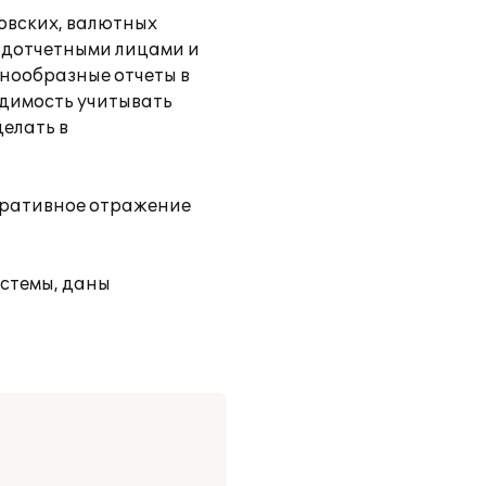
овских, валютных
подотчетными лицами и
знообразные отчеты в
одимость учитывать
делать в
перативное отражение
истемы, даны