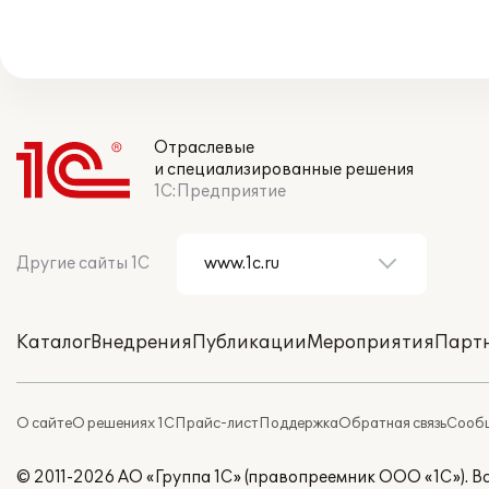
Отраслевые
и специализированные решения
1С:Предприятие
Другие сайты 1С
Каталог
Внедрения
Публикации
Мероприятия
Парт
О сайте
О решениях 1С
Прайс-лист
Поддержка
Обратная связь
Сообщ
© 2011-2026 АО «Группа 1С» (правопреемник ООО «1С»). 