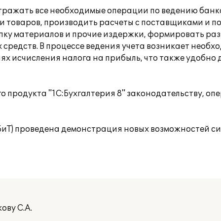
отражать все необходимые операции по ведению банк
 и товаров, производить расчеты с поставщиками и 
купку материалов и прочие издержки, формировать ра
 средств. В процессе ведения учета возникает необх
х исчисления налога на прибыль, что также удобно 
го продукта "1С:Бухгалтерия 8" законодательству, о
(БиТ) проведена демонстрация новых возможностей с
ову С.А.