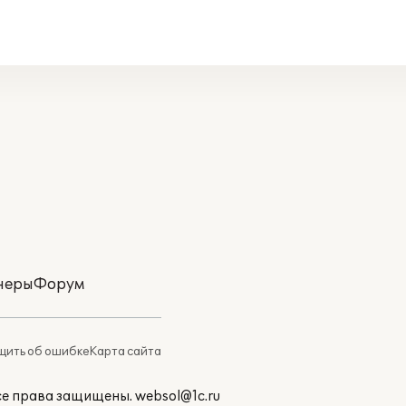
неры
Форум
ить об ошибке
Карта сайта
Все права защищены.
websol@1c.ru