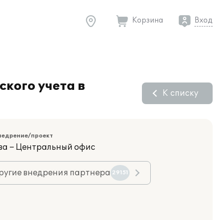
Корзина
Вход
кого учета в
К списку
недрение/проект
ва – Центральный офис
ругие внедрения партнера
29151