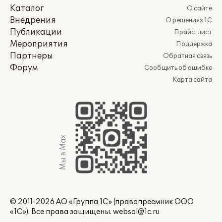
Каталог
О сайте
Внедрения
О решениях 1С
Публикации
Прайс-лист
Мероприятия
Поддержка
Партнеры
Обратная связь
Форум
Сообщить об ошибке
Карта сайта
Мы в Max
© 2011-2026 АО «Группа 1С» (правопреемник ООО
«1С»). Все права защищены.
websol@1c.ru