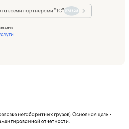
та всеми партнерами "1С"
575825
 задача
слуги
евозке негабаритных грузов). Основная цель -
ламентированной отчетности.