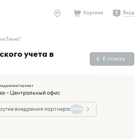
Корзина
Вход
ансТехно"
кого учета в
К списку
недрение/проект
ва – Центральный офис
ругие внедрения партнера
29150