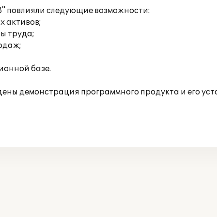
8" повлияли следующие возможности:
х активов;
ты труда;
родаж;
ионной базе.
едены демонстрация программного продукта и его уст