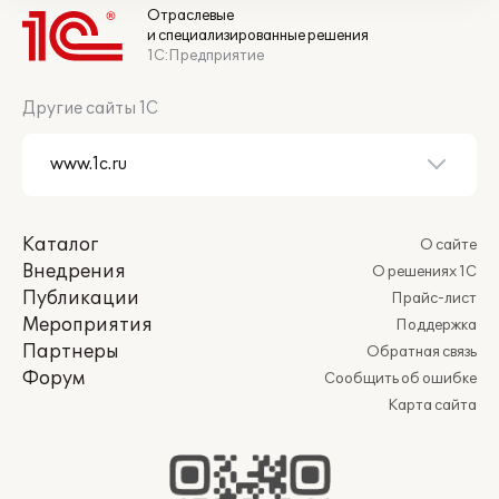
Отраслевые
и специализированные решения
1С:Предприятие
Другие сайты 1С
Каталог
О сайте
Внедрения
О решениях 1С
Публикации
Прайс-лист
Мероприятия
Поддержка
Партнеры
Обратная связь
Форум
Сообщить об ошибке
Карта сайта