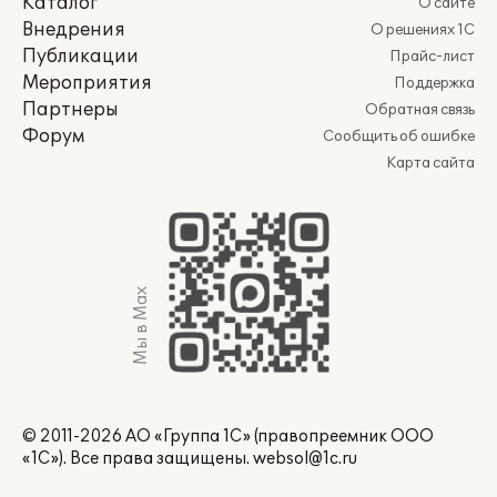
Каталог
О сайте
Внедрения
О решениях 1С
Публикации
Прайс-лист
Мероприятия
Поддержка
Партнеры
Обратная связь
Форум
Сообщить об ошибке
Карта сайта
Мы в Max
© 2011-2026 АО «Группа 1С» (правопреемник ООО
«1С»). Все права защищены.
websol@1c.ru