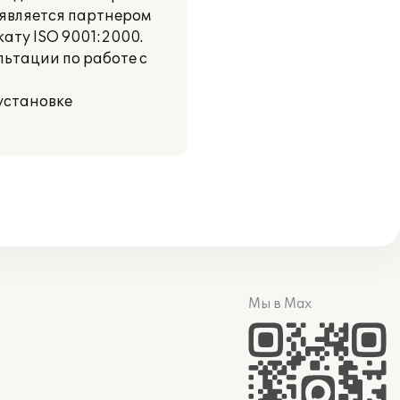
 является партнером
ату ISO 9001:2000.
ьтации по работе с
установке
Мы в Max