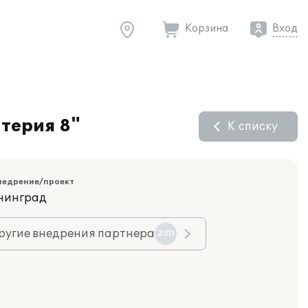
Корзина
Вход
терия 8"
К списку
недрение/проект
ининград
ругие внедрения партнера
2311