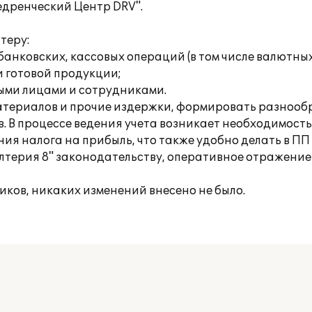
едренческий Центр DRV".
теру:
анковских, кассовых операций (в том числе валютных
и готовой продукции;
ыми лицами и сотрудниками.
материалов и прочие издержки, формировать разнооб
. В процессе ведения учета возникает необходимост
я налога на прибыль, что также удобно делать в ПП 
алтерия 8" законодательству, оперативное отражение
ков, никаких изменений внесено не было.