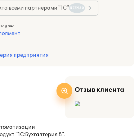
та всеми партнерами "1С"
575930
 задача
лопмент
терия предприятия
Отзыв клиента
автоматизации
дукт "1С:Бухгалтерия 8".