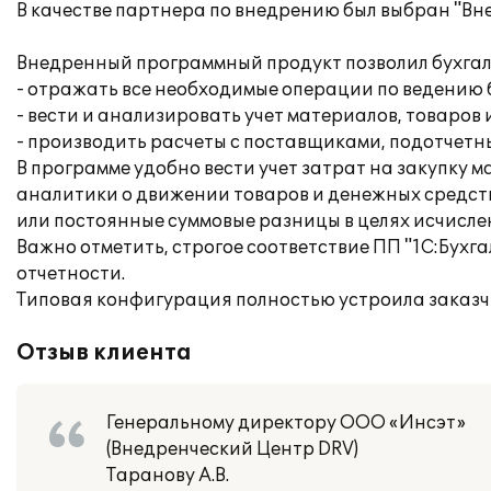
В качестве партнера по внедрению был выбран "Вн
Внедренный программный продукт позволил бухгал
- отражать все необходимые операции по ведению б
- вести и анализировать учет материалов, товаров 
- производить расчеты с поставщиками, подотчетн
В программе удобно вести учет затрат на закупку 
аналитики о движении товаров и денежных средств
или постоянные суммовые разницы в целях исчислени
Важно отметить, строгое соответствие ПП "1С:Бухг
отчетности.
Типовая конфигурация полностью устроила заказчи
Отзыв клиента
Генеральному директору ООО «Инсэт»
(Внедренческий Центр DRV)
Таранову А.В.