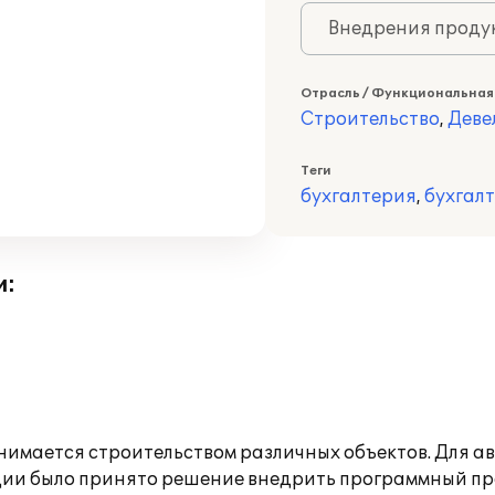
Внедрения продук
Отрасль / Функциональная
Строительство
,
Деве
Теги
бухгалтерия
,
бухгал
и:
имается строительством различных объектов. Для 
ции было принято решение внедрить программный про