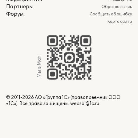
Партнеры
Обратная связь
Форум
Сообщить об ошибке
Карта сайта
Мы в Max
© 2011-2026 АО «Группа 1С» (правопреемник ООО
«1С»). Все права защищены.
websol@1c.ru