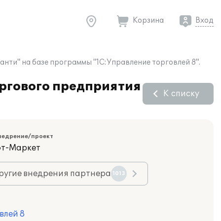
Корзина
Вход
нти" на базе программы "1С:Управление торговлей 8".
оргового предприятия
К списку
недрение/проект
фт-Маркет
ругие внедрения партнера
1013
влей 8