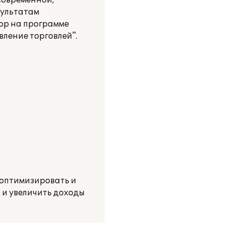
современной,
зультатам
ор на программе
вление торговлей".
 оптимизировать и
 и увеличить доходы