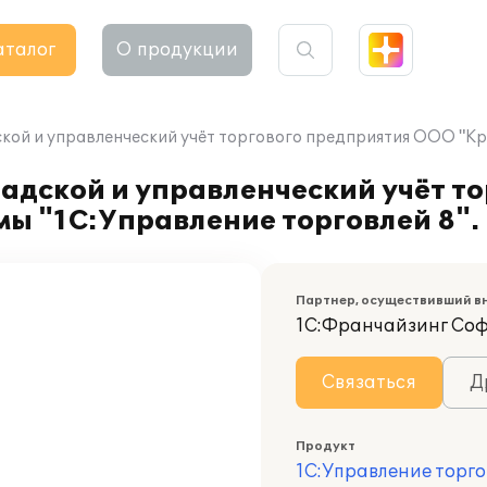
аталог
О продукции
кой и управленческий учёт торгового предприятия ООО "Кра
адской и управленческий учёт т
ы "1С:Управление торговлей 8".
Партнер, осуществивший в
1С:Франчайзинг Со
Связаться
Д
Продукт
1С:Управление торго