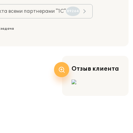
та всеми партнерами "1С"
89264
 задача
Отзыв клиента