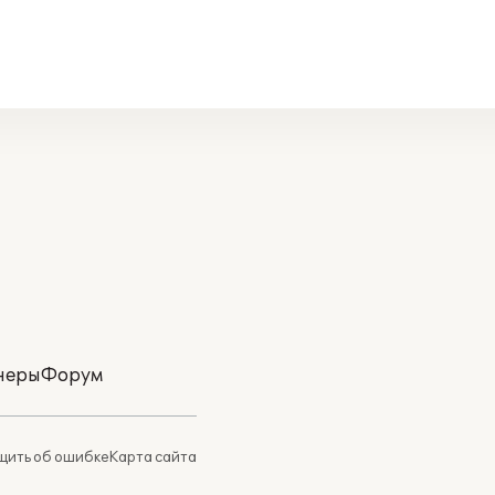
неры
Форум
ить об ошибке
Карта сайта