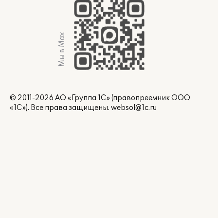
Мы в Max
© 2011-2026 АО «Группа 1С» (правопреемник ООО
«1С»). Все права защищены.
websol@1c.ru