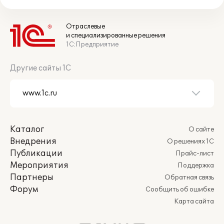
Отраслевые
и специализированные решения
1С:Предприятие
Другие сайты 1С
Каталог
О сайте
Внедрения
О решениях 1С
Публикации
Прайс-лист
Мероприятия
Поддержка
Партнеры
Обратная связь
Форум
Сообщить об ошибке
Карта сайта