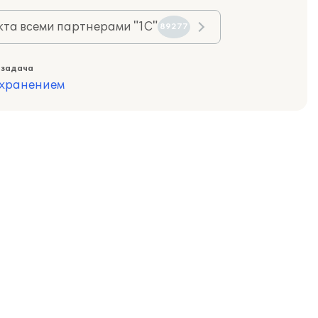
та всеми партнерами "1С"
89277
 задача
охранением