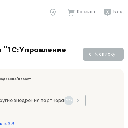
Корзина
Вход
 "1С:Управление
К списку
недрение/проект
ругие внедрения партнера
375
влей 8