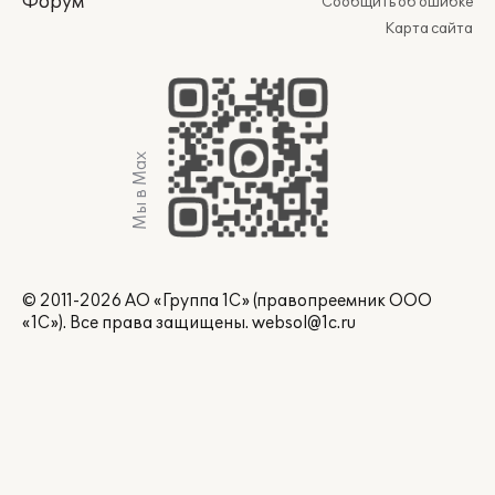
Форум
Сообщить об ошибке
Карта сайта
Мы в Max
© 2011-2026 АО «Группа 1С» (правопреемник ООО
«1С»). Все права защищены.
websol@1c.ru