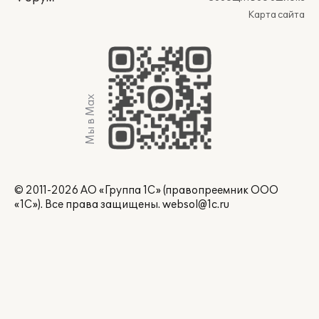
Карта сайта
Мы в Max
© 2011-2026 АО «Группа 1С» (правопреемник ООО
«1С»). Все права защищены.
websol@1c.ru