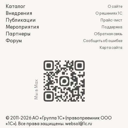
Каталог
О сайте
Внедрения
О решениях 1С
Публикации
Прайс-лист
Мероприятия
Поддержка
Партнеры
Обратная связь
Форум
Сообщить об ошибке
Карта сайта
Мы в Max
© 2011-2026 АО «Группа 1С» (правопреемник ООО
«1С»). Все права защищены.
websol@1c.ru