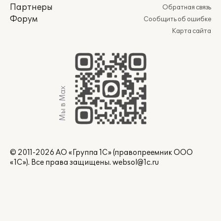
Партнеры
Обратная связь
Форум
Сообщить об ошибке
Карта сайта
Мы в Max
© 2011-2026 АО «Группа 1С» (правопреемник ООО
«1С»). Все права защищены.
websol@1c.ru