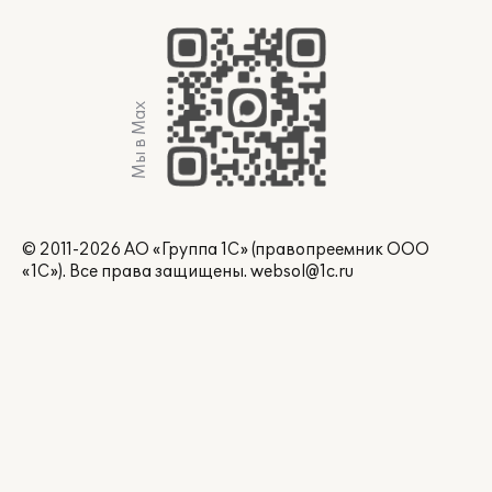
Мы в Max
© 2011-2026 АО «Группа 1С» (правопреемник ООО
«1С»). Все права защищены.
websol@1c.ru