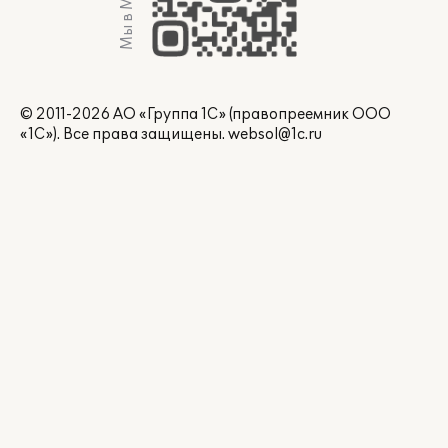
Мы в Max
© 2011-2026 АО «Группа 1С» (правопреемник ООО
«1С»). Все права защищены.
websol@1c.ru