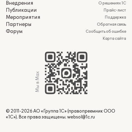
Внедрения
О решениях 1С
Публикации
Прайс-лист
Мероприятия
Поддержка
Партнеры
Обратная связь
Форум
Сообщить об ошибке
Карта сайта
Мы в Max
© 2011-2026 АО «Группа 1С» (правопреемник ООО
«1С»). Все права защищены.
websol@1c.ru