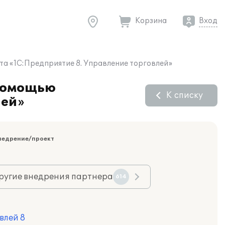
Корзина
Вход
а «1С:Предприятие 8. Управление торговлей»
 помощью
К списку
лей»
недрение/проект
ругие внедрения партнера
614
влей 8