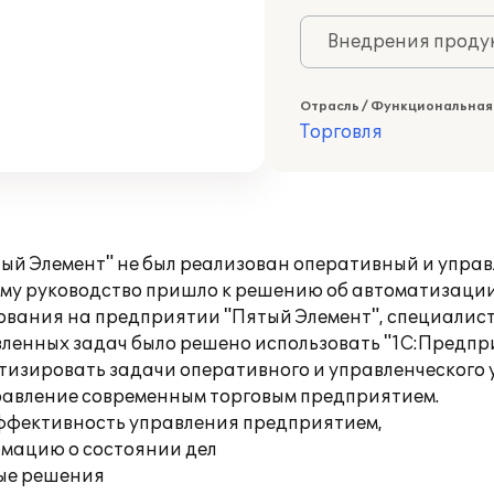
Внедрения продук
Отрасль / Функциональная
Торговля
 Элемент" не был реализован оперативный и управлен
ому руководство пришло к решению об автоматизаци
едования на предприятии "Пятый Элемент", специалис
енных задач было решено использовать "1С:Предприя
тизировать задачи оперативного и управленческого 
равление современным торговым предприятием.
эффективность управления предприятием,
мацию о состоянии дел
ые решения