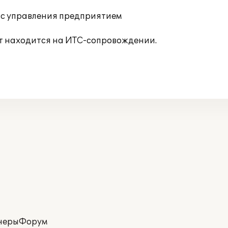
сс управления предприятием
т находится на ИТС-сопровождении.
неры
Форум