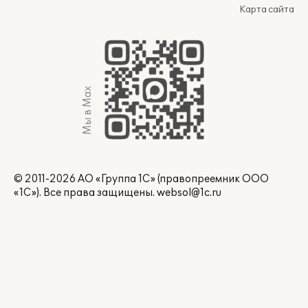
Карта сайта
Мы в Max
© 2011-2026 АО «Группа 1С» (правопреемник ООО
«1С»). Все права защищены.
websol@1c.ru