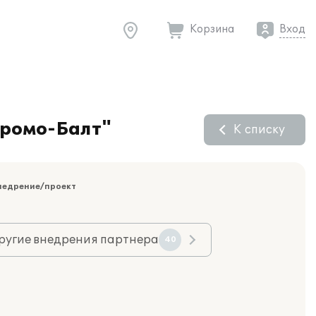
Корзина
Вход
Промо-Балт"
К списку
недрение/проект
ругие внедрения партнера
40