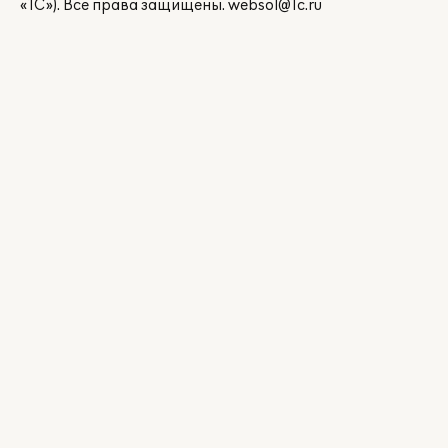
«1С»). Все права защищены.
websol@1c.ru