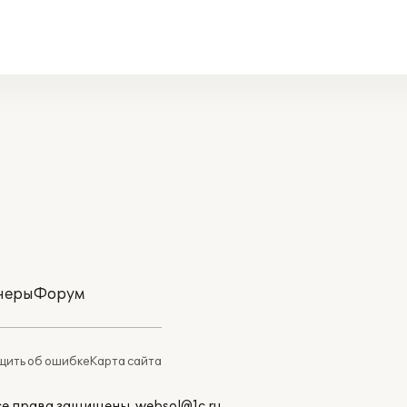
неры
Форум
ить об ошибке
Карта сайта
Все права защищены.
websol@1c.ru