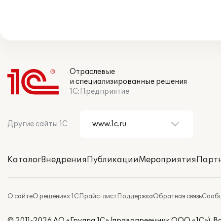
Отраслевые
и специализированные решения
1С:Предприятие
Другие сайты 1С
Каталог
Внедрения
Публикации
Мероприятия
Парт
О сайте
О решениях 1С
Прайс-лист
Поддержка
Обратная связь
Сообщ
© 2011-2026 АО «Группа 1С» (правопреемник ООО «1С»). 