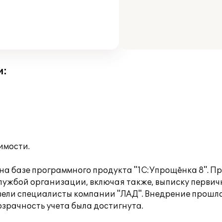
и:
имости.
на базе программного продукта "1С:Упрощёнка 8". П
лужбой организации, включая также, выписку первичн
ели специалисты компании "ЛАД". Внедрение прошло 
озрачность учета была достигнута.