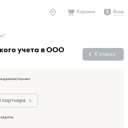
Корзина
Вход
нт"
кого учета в ООО
К списку
недрение/проект
я партнера
 задача