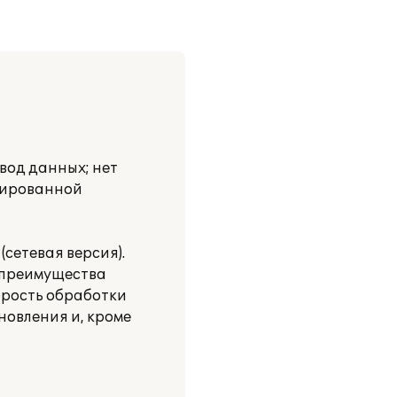
вод данных; нет
нтированной
(сетевая версия).
ы преимущества
орость обработки
новления и, кроме