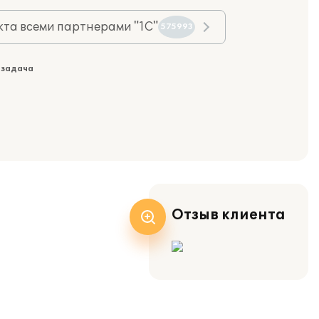
та всеми партнерами "1С"
575993
 задача
Отзыв клиента