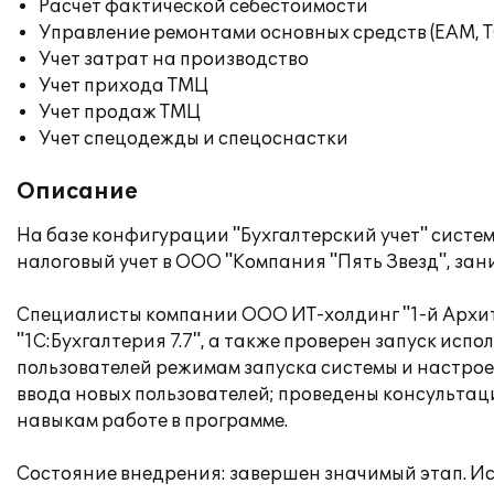
Расчет фактической себестоимости
Управление ремонтами основных средств (EAM, 
Учет затрат на производство
Учет прихода ТМЦ
Учет продаж ТМЦ
Учет спецодежды и спецоснастки
Описание
На базе конфигурации "Бухгалтерский учет" систе
налоговый учет в ООО "Компания "Пять Звезд", за
Специалисты компании ООО ИТ-холдинг "1-й Архит
"1С:Бухгалтерия 7.7", а также проверен запуск ис
пользователей режимам запуска системы и настро
ввода новых пользователей; проведены консульт
навыкам работе в программе.
Состояние внедрения: завершен значимый этап. Исп