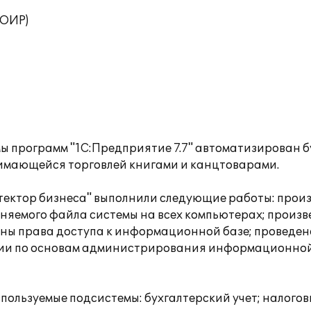
ТОИР)
мы программ "1С:Предприятие 7.7" автоматизирован б
нимающейся торговлей книгами и канцтоварами.
ектор бизнеса" выполнили следующие работы: прои
полняемого файла системы на всех компьютерах; произ
ены права доступа к информационной базе; проведен
ации по основам администрирования информационной
ользуемые подсистемы: бухгалтерский учет; налоговы