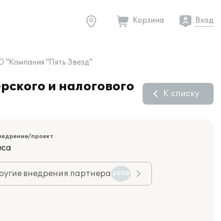
Корзина
Вход
О "Компания "Пять Звезд"
рского и налогового
К списку
недрение/проект
еса
ругие внедрения партнера
20110