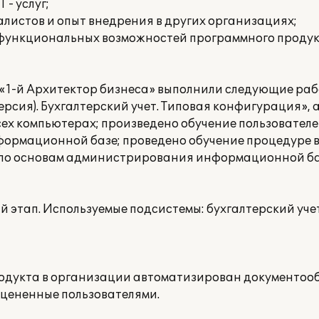
 - услуг;
листов и опыт внедрения в других организациях;
 функциональных возможностей программного продук
1-й Архитектор бизнеса» выполнили следующие раб
ерсия). Бухгалтерский учет. Типовая конфигурация», 
сех компьютерах; произведено обучение пользовател
формационной базе; проведено обучение процедуре 
и по основам администрирования информационной б
этап. Используемые подсистемы: бухгалтерский учет
родукта в организации автоматизирован документоо
оцененные пользователями.