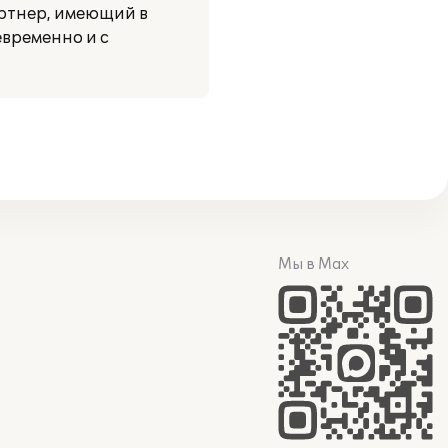
ртнер, имеющий в
временно и с
Мы в Max