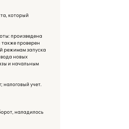
та, который
оты: произведена
а также проверен
ей режимам запуска
ввода новых
азы и начальным
; налоговый учет.
борот, наладилось