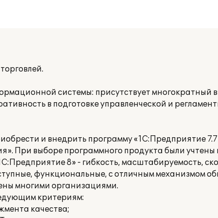
торговлей.
рмационной системы: присутствует многократный в
еративность в подготовке управленческой и регламе
риобрести и внедрить программу «1С:Предприятие 7.7 
ия». При выборе программного продукта были учтен
С:Предприятие 8» - гибкость, масштабируемость, ск
тупные, функциональные, с отличным механизмом об
рены многими организациями.
ледующим критериям:
жмента качества;