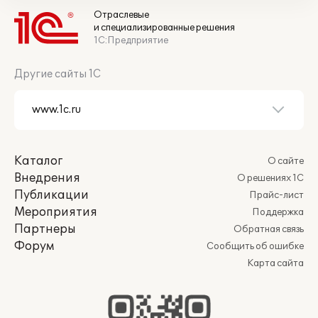
Отраслевые
и специализированные решения
1С:Предприятие
Другие сайты 1С
Каталог
О сайте
Внедрения
О решениях 1С
Публикации
Прайс-лист
Мероприятия
Поддержка
Партнеры
Обратная связь
Форум
Сообщить об ошибке
Карта сайта