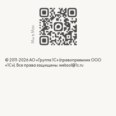
Мы в Max
© 2011-2026 АО «Группа 1С» (правопреемник ООО
«1С»). Все права защищены.
websol@1c.ru