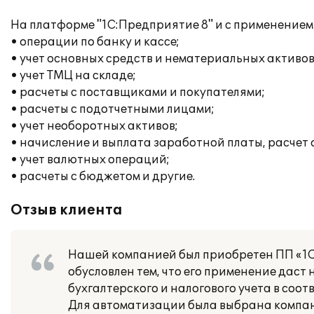
На платформе "1С:Предприятие 8" и с применение
• операции по банку и кассе;
• учет основных средств и нематериальных активов
• учет ТМЦ на складе;
• расчеты с поставщиками и покупателями;
• расчеты с подотчетными лицами;
• учет необоротных активов;
• начисление и выплата заработной платы, расчет
• учет валютных операций;
• расчеты с бюджетом и другие.
Отзыв клиента
Нашей компанией был приобретен ПП «1С:
обусловлен тем, что его применение дас
бухгалтерского и налогового учета в соо
Для автоматизации была выбрана компания