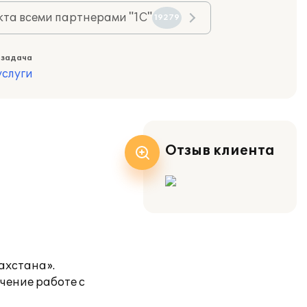
та всеми партнерами "1С"
19279
 задача
слуги
Отзыв клиента
ахстана».
чение работе с