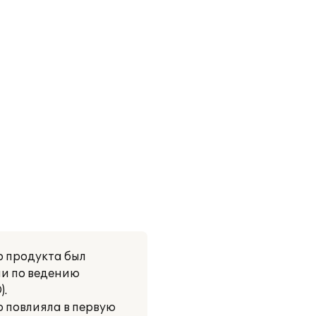
о продукта был
ии по ведению
).
р повлияла в первую