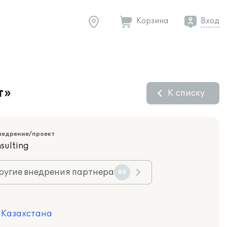
Корзина
Вход
т»
К списку
недрение/проект
nsulting
ругие внедрения партнера
85
я Казахстана