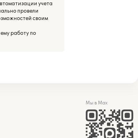
 автоматизации учета
нально провели
озможностей своим
шему работу по
Мы в Max