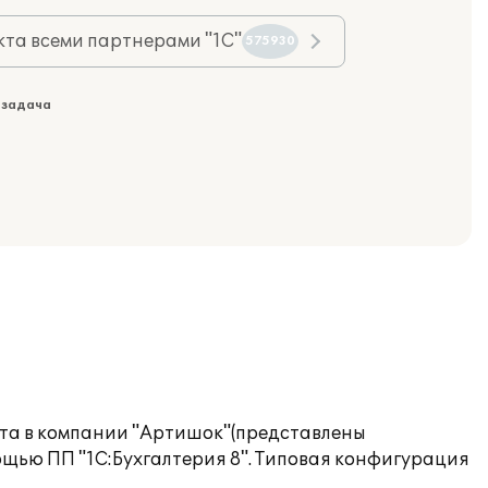
та всеми партнерами "1С"
575930
 задача
ета в компании "Артишок"(представлены
щью ПП "1С:Бухгалтерия 8". Типовая конфигурация