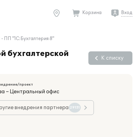
Корзина
Вход
- ПП "1С:Бухгалтерия 8"
й бухгалтерской
К списку
недрение/проект
ва – Центральный офис
ругие внедрения партнера
29151