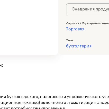
Внедрения продук
Отрасль / Функциональная
Торговля
Теги
бухгалтерия
и:
ия бухгалтерского, налогового и управленческого уч
тационная техника) выполнена автоматизация с помо
ряет потребностям управления.