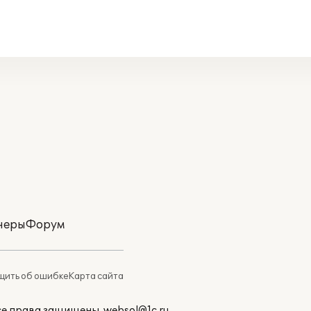
неры
Форум
ить об ошибке
Карта сайта
Все права защищены.
websol@1c.ru