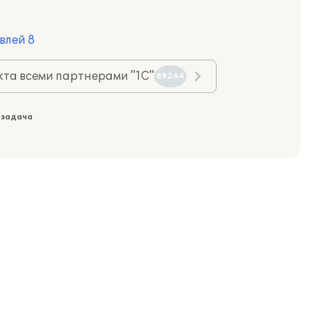
влей 8
та всеми партнерами "1С"
89264
 задача