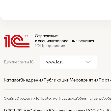
Отраслевые
и специализированные решения
1С:Предприятие
Другие сайты 1С
Каталог
Внедрения
Публикации
Мероприятия
Парт
О сайте
О решениях 1С
Прайс-лист
Поддержка
Обратная связь
Сообщ
© 2011-2026 АО «Группа 1С» (правопреемник ООО «1С»). 