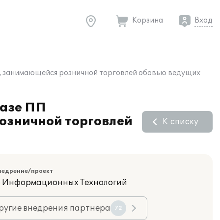
Корзина
Вход
о", занимающейся розничной торговлей обовью ведущих
базе ПП
розничной торговлей
К списку
недрение/проект
 Информационных Технологий
ругие внедрения партнера
72