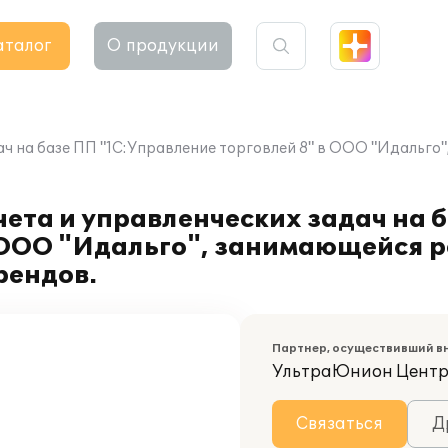
аталог
О продукции
ач на базе ПП "1С:Управление торговлей 8" в ООО "Идальг
ета и управленческих задач на 
в ООО "Идальго", занимающейся 
рендов.
Партнер, осуществивший в
УльтраЮнион Центр
Связаться
Д