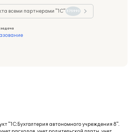
та всеми партнерами "1С"
575993
 задача
азование
кт "1С:Бухгалтерия автономного учреждения 8".
чет расходов, учет родительской платы, учет