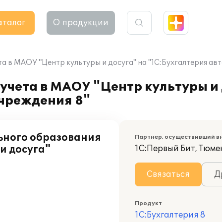
аталог
О продукции
а в МАОУ "Центр культуры и досуга" на "1С:Бухгалтерия ав
учета в МАОУ "Центр культуры и 
учреждения 8"
ьного образования
Партнер, осуществивший в
и досуга"
1С:Первый Бит, Тюме
Связаться
Д
Продукт
1С:Бухгалтерия 8