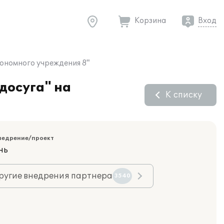
Корзина
Вход
тономного учреждения 8"
досуга" на
К списку
недрение/проект
нь
ругие внедрения партнера
3540