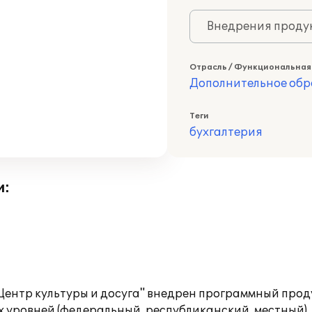
Внедрения продук
Отрасль / Функциональная
Дополнительное обр
Теги
бухгалтерия
и:
Центр культуры и досуга" внедрен программный проду
уровней (федеральный, республиканский, местный), у