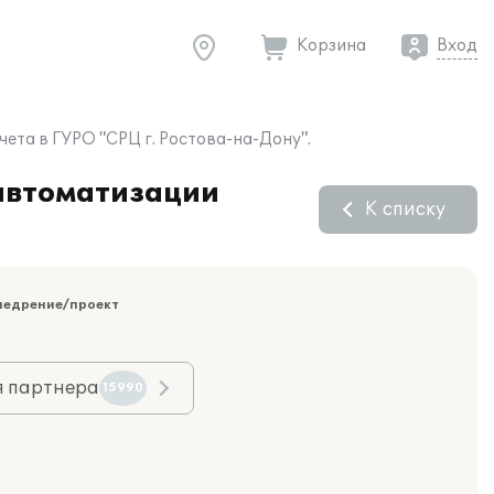
Корзина
Вход
ета в ГУРО "СРЦ г. Ростова-на-Дону".
 автоматизации
К списку
недрение/проект
я партнера
15990