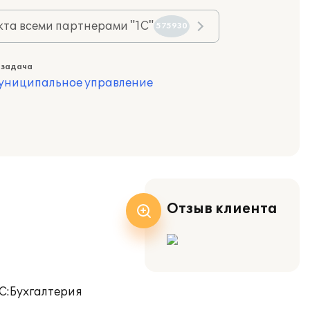
та всеми партнерами "1С"
575930
 задача
муниципальное управление
Отзыв клиента
1С:Бухгалтерия