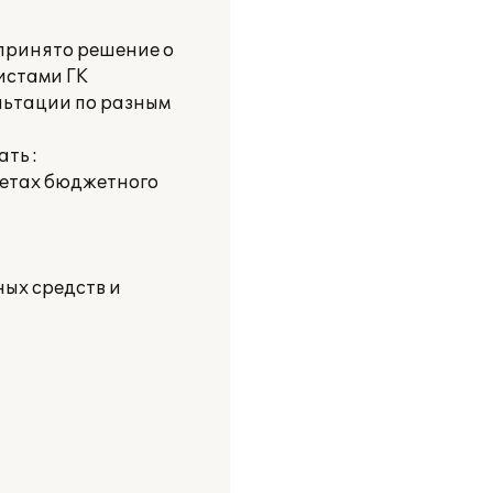
 принято решение о
истами ГК
льтации по разным
ть :
четах бюджетного
ых средств и