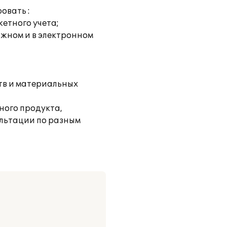
овать :
етного учета;
ажном и в электронном
тв и материальных
ного продукта,
ультации по разным