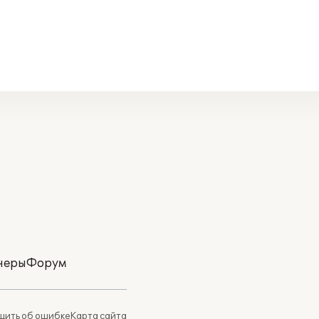
неры
Форум
ить об ошибке
Карта сайта