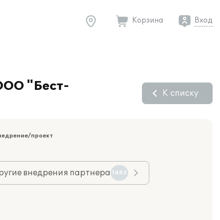
Корзина
Вход
ООО "Бест-
К списку
недрение/проект
ругие внедрения партнера
1483