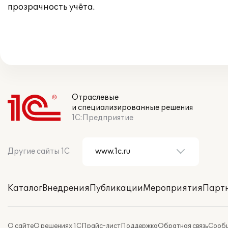
прозрачность учёта.
Отраслевые
и специализированные решения
1С:Предприятие
Другие сайты 1С
Каталог
Внедрения
Публикации
Мероприятия
Парт
О сайте
О решениях 1С
Прайс-лист
Поддержка
Обратная связь
Сообщ