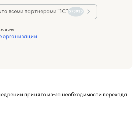
та всеми партнерами "1С"
575930
 задача
е организации
внедрении принято из-за необходимости перехода