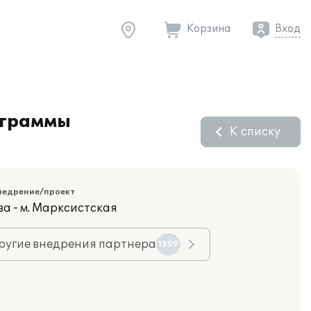
Корзина
Вход
ограммы
К списку
недрение/проект
ва - м. Марксистская
ругие внедрения партнера
1509