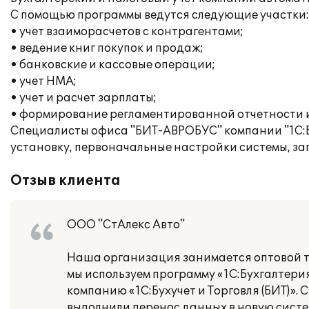
С помощью программы ведутся следующие участки:
• учет взаиморасчетов с контрагентами;
• ведение книг покупок и продаж;
• банковские и кассовые операции;
• учет НМА;
• учет и расчет зарплаты;
• формирование регламентированной отчетности и 
Специалисты офиса "БИТ-АВРОБУС" компании "1С:Бу
установку, первоначальные настройки системы, за
Отзыв клиента
ООО "СтАлекс Авто"
Наша организация занимается оптовой то
мы используем программу «1С:Бухгалтери
компанию «1С:Бухучет и Торговля (БИТ)».
выполнили перенос данных в новую систе