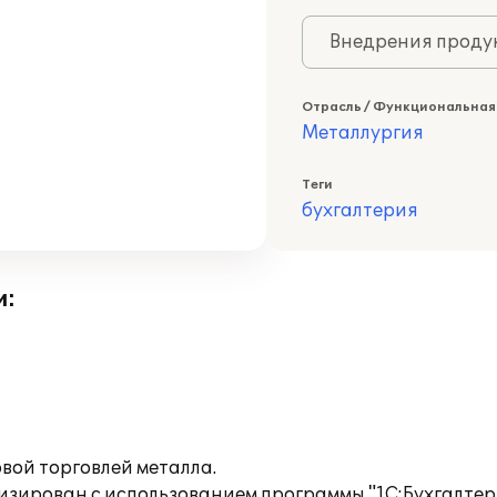
Внедрения продук
Отрасль / Функциональная
Металлургия
Теги
бухгалтерия
и:
вой торговлей металла.
изирован с использованием программы "1С:Бухгалтери