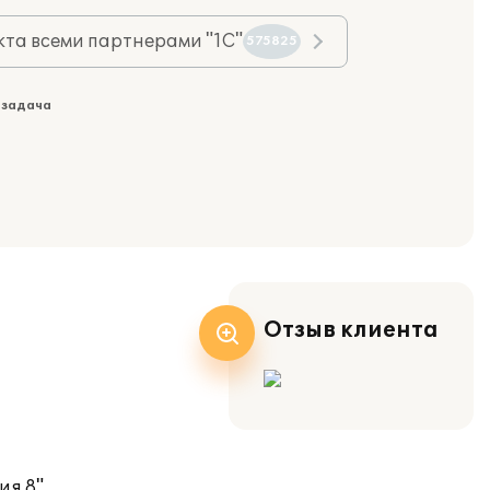
та всеми партнерами "1С"
575825
 задача
Отзыв клиента
я 8".