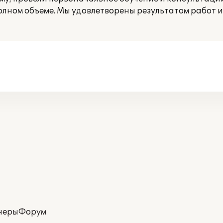
олном объеме. Мы удовлетворены результатом работ 
неры
Форум