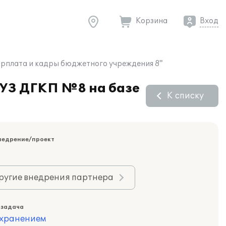
Корзина
Вход
арплата и кадры бюджетного учреждения 8"
МУЗ ДГКП №8 на базе
К списку
недрение/проект
ругие внедрения партнера
 задача
охранением