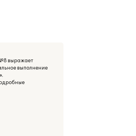
 №8 выражает
альное выполнение
».
подробные