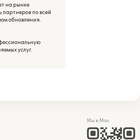
ет на рынке
ь партнеров по всей
мом обновления.
офессиональную
яемых услуг.
Мы в Max