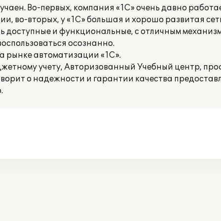
учаен. Во-первых, компания «1С» очень давно работа
, во-вторых, у «1С» большая и хорошо развитая сет
ень доступные и функциональные, с отличным механиз
оспользоваться осознанно.
а рынке автоматизации «1С».
джетному учету, Авторизованный Учебный центр, пр
оворит о надежности и гарантии качества предоставл
.