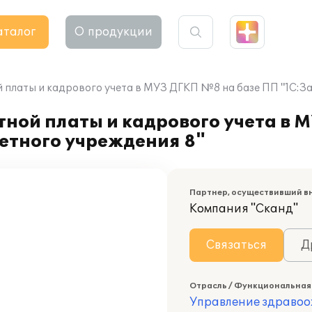
аталог
О продукции
 платы и кадрового учета в МУЗ ДГКП №8 на базе ПП "1С:З
ной платы и кадрового учета в 
етного учреждения 8"
Партнер, осуществивший в
Компания "Сканд"
Связаться
Д
Отрасль / Функциональная
Управление здраво